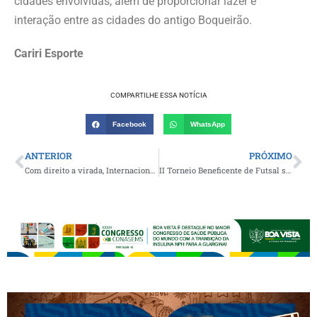
cidades envolvidas, além de proporcionar lazer e
interação entre as cidades do antigo Boqueirão.
Cariri Esporte
COMPARTILHE ESSA NOTÍCIA
Facebook
WhatsApp
ANTERIOR
PRÓXIMO
Com direito a virada, Internacional de Gurjão vence o Botafogo de Poço das Pedras e conquista o título da 5ª Copa do Sítio Salão
II Torneio Beneficente de Futsal será realizado no próximo dia 16 na comunidade do Caluête, em Boa Vista