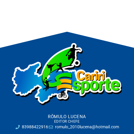
RÔMULO LUCENA
EDITOR CHEFE
83988422916
romulo_2010lucena@hotmail.com