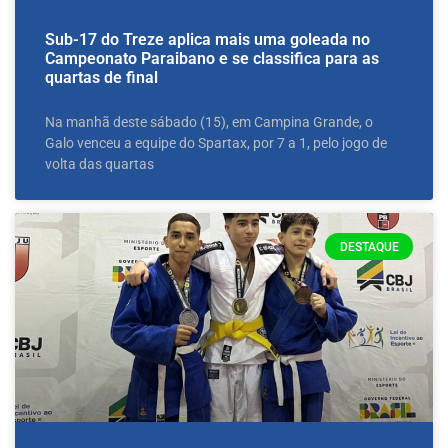
Sub-17 do Treze aplica mais uma goleada no
Campeonato Paraibano e se classifica para as
quartas de final
Na manhã deste sábado (15), em Campina Grande, o
Galo venceu a equipe do Spartax, por 7 a 1, pelo jogo de
volta das quartas
DESTAQUE