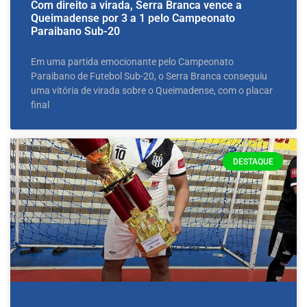
Com direito a virada, Serra Branca vence a
Queimadense por 3 a 1 pelo Campeonato
Paraibano Sub-20
Em uma partida emocionante pelo Campeonato
Paraibano de Futebol Sub-20, o Serra Branca conseguiu
uma vitória de virada sobre o Queimadense, com o placar
final
DESTAQUE