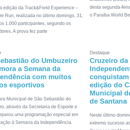
desta segunda-feira
ra edição da Track&Field Experience –
o Paraíba World B
e Run, realizada no último domingo, 31,
os 1.000 participantes, segundo os
ores. A prova fez parte
e
Destaque
ebastião do Umbuzeiro
Cruzeiro da
mora a Semana da
Independen
pendência com muitos
conquistam 
os esportivos
edição do 
Municipal d
tura Municipal de São Sebastião do
de Santana
o, através da Secretaria de Esporte e
reparou uma programação especial em
Neste último doming
ação à Semana da Independência.
extremo sucesso as 