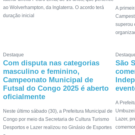
ao Wolverhampton, da Inglaterra. O acordo terá
A primei
duração inicial
Campestr
superou 
organizad
Destaque
Destaqu
Com disputa nas categorias
São S
masculino e feminino,
come
Campeonato Municipal de
Inde
Futsal do Congo 2025 é aberto
event
oficialmente
A Prefei
Umbuzeir
Neste último sábado (30), a Prefeitura Municipal de
Lazer, p
Congo por meio da Secretaria de Cultura Turismo
comemor
Desportos e Lazer realizou no Ginásio de Esportes