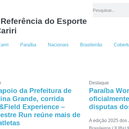
 Referência do Esporte
ariri
ariri
Paraíba
Nacionais
Brasileirão
Cobert
e
Destaque
poio da Prefeitura de
Paraíba Wo
na Grande, corrida
oficialment
&Field Experience –
disputas do
stre Run reúne mais de
A edição 2025 dos 
atletas
Brasileiros (JUBs) 