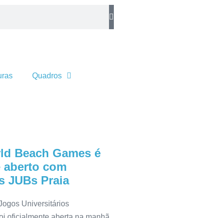
uras
Quadros
rld Beach Games é
e aberto com
s JUBs Praia
Jogos Universitários
foi oficialmente aberta na manhã