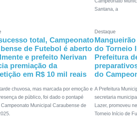
Campeonato Municip
Santana, a
e
Destaque
ucesso total, Campeonato
Mangueirão
bense de Futebol é aberto
do Torneio I
almente e prefeito Nerivan
Prefeitura d
ia premiação da
preparativos
tição em R$ 10 mil reais
do Campeon
arde chuvosa, mas marcada por emoção e
A Prefeitura Munici
resença de público, foi dado o pontapé
secretaria municipa
do Campeonato Municipal Caraubense de
Lazer, promoveu ne
2025.
Torneio Início de F