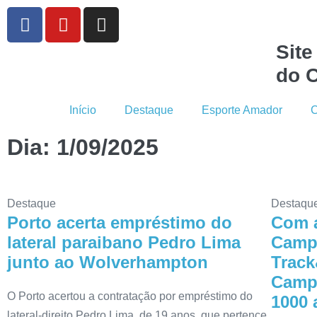
Site
do C
Início
Destaque
Esporte Amador
C
Dia: 1/09/2025
Destaque
Destaqu
Porto acerta empréstimo do
Com a
lateral paraibano Pedro Lima
Campi
junto ao Wolverhampton
Track
Campe
O Porto acertou a contratação por empréstimo do
1000 
lateral-direito Pedro Lima, de 19 anos, que pertence