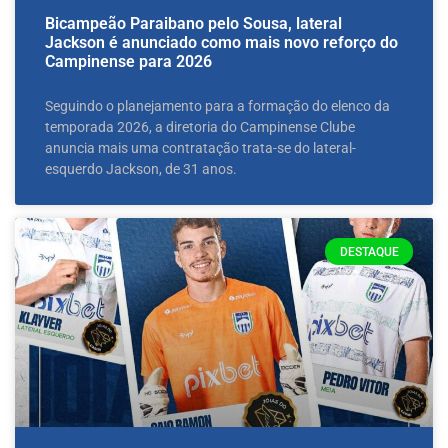
Bicampeão Paraibano pelo Sousa, lateral
Jackson é anunciado como mais novo reforço do
Campinense para 2026
Seguindo o planejamento para a formação do elenco da
temporada 2026, a diretoria do Campinense Clube
anuncia mais uma contratação trata-se do lateral-
esquerdo Jackson, de 31 anos.
DESTAQUE