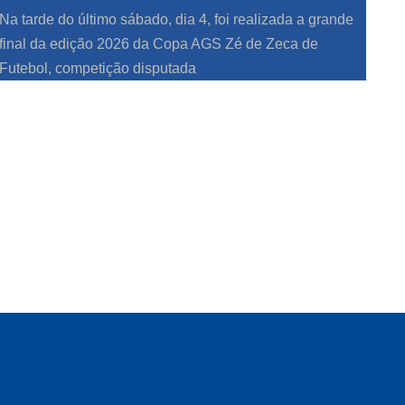
Na tarde do último sábado, dia 4, foi realizada a grande
final da edição 2026 da Copa AGS Zé de Zeca de
Futebol, competição disputada