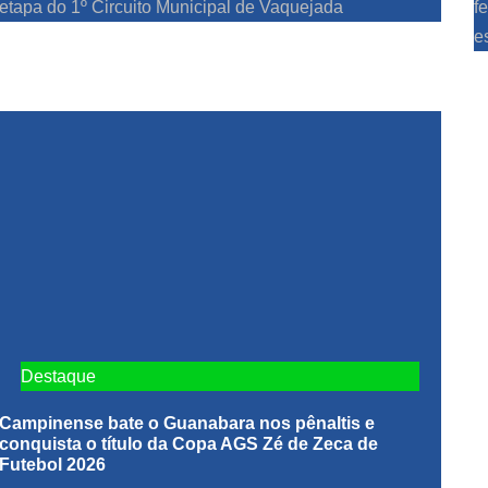
etapa do 1º Circuito Municipal de Vaquejada
f
e
Destaque
Campinense bate o Guanabara nos pênaltis e
conquista o título da Copa AGS Zé de Zeca de
Futebol 2026