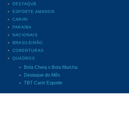
DESTAQUE
ESPORTE AMADOR
CARIRI
PARAÍBA
NACIONAIS
BRASILEIRÃO
COBERTURAS
QUADROS
Bola Cheia x Bola Murcha
Destaque do Mês
TBT Cariri Esporte