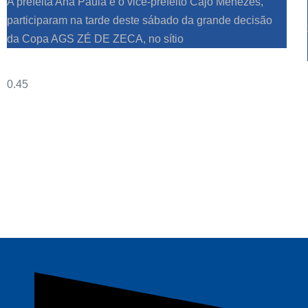
A prefeita Ana Paula e o vice-prefeito Cajó Menezes,
participaram na tarde deste sábado da grande decisão
da Copa AGS ZÉ DE ZECA, no sítio