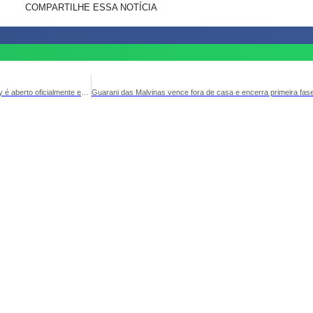
COMPARTILHE ESSA NOTÍCIA
Com bela festa esportiva, 1º Campeonato Municipal de Futebol Society é aberto oficialmente em São José dos Cordeiros