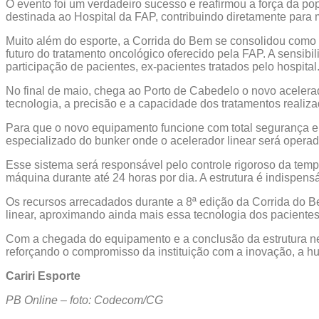
O evento foi um verdadeiro sucesso e reafirmou a força da po
destinada ao Hospital da FAP, contribuindo diretamente para 
Muito além do esporte, a Corrida do Bem se consolidou como 
futuro do tratamento oncológico oferecido pela FAP. A sensib
participação de pacientes, ex-pacientes tratados pelo hospital
No final de maio, chega ao Porto de Cabedelo o novo acelerad
tecnologia, a precisão e a capacidade dos tratamentos realiz
Para que o novo equipamento funcione com total segurança e 
especializado do bunker onde o acelerador linear será operad
Esse sistema será responsável pelo controle rigoroso da tem
máquina durante até 24 horas por dia. A estrutura é indispen
Os recursos arrecadados durante a 8ª edição da Corrida do B
linear, aproximando ainda mais essa tecnologia dos paciente
Com a chegada do equipamento e a conclusão da estrutura ne
reforçando o compromisso da instituição com a inovação, a hu
Cariri Esporte
PB Online – foto: Codecom/CG