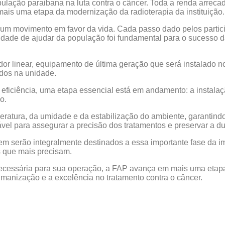
pulação paraibana na luta contra o câncer. Toda a renda arreca
mais uma etapa da modernização da radioterapia da instituição.
um movimento em favor da vida. Cada passo dado pelos partici
ilidade de ajudar da população foi fundamental para o sucesso
.
or linear, equipamento de última geração que será instalado no
ados na unidade.
eficiência, uma etapa essencial está em andamento: a instalaç
o.
peratura, da umidade e da estabilização do ambiente, garanti
sável para assegurar a precisão dos tratamentos e preservar a 
em serão integralmente destinados a essa importante fase da 
s que mais precisam.
cessária para sua operação, a FAP avança em mais uma etapa 
manização e a excelência no tratamento contra o câncer.