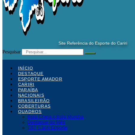
Site Referência do Esporte do Cariri
Pesquisar
INÍCIO
DESTAQUE
ESPORTE AMADOR
CARIRI
PARAÍBA
NACIONAIS
BRASILEIRÃO
COBERTURAS
QUADROS
Bola Cheia x Bola Murcha
Destaque do Mês
TBT Cariri Esporte