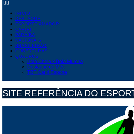
INÍCIO
DESTAQUE
ESPORTE AMADOR
CARIRI
PARAÍBA
NACIONAIS
BRASILEIRÃO
COBERTURAS
QUADROS
Bola Cheia x Bola Murcha
Destaque do Mês
TBT Cariri Esporte
SITE REFERÊNCIA DO ESPORT