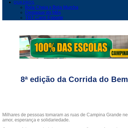
QUADROS
Bola Cheia x Bola Murcha
Destaque do Mês
TBT Cariri Esporte
8ª edição da Corrida do Be
Milhares de pessoas tomaram as ruas de Campina Grande nest
amor, esperança e solidariedade.