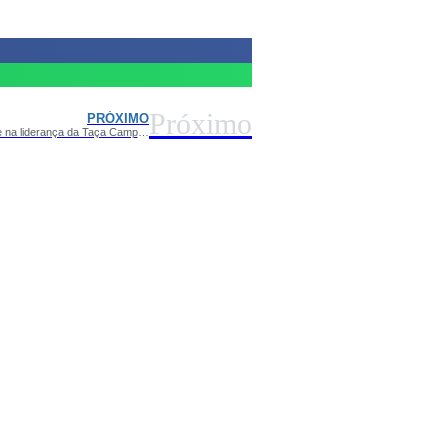
Próximo
PRÓXIMO
Guarani das Malvinas vence fora de casa e encerra primeira fase na liderança da Taça Campina de Futebol Master