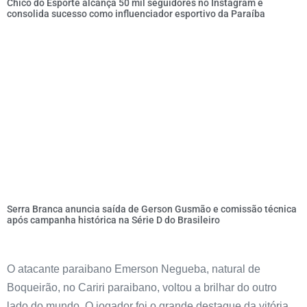
Chico do Esporte alcança 50 mil seguidores no Instagram e
consolida sucesso como influenciador esportivo da Paraíba
Serra Branca anuncia saída de Gerson Gusmão e comissão técnica
após campanha histórica na Série D do Brasileiro
O atacante paraibano Emerson Negueba, natural de
Boqueirão, no Cariri paraibano, voltou a brilhar do outro
lado do mundo. O jogador foi o grande destaque da vitória