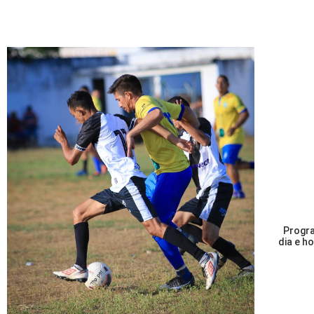
Progra
dia e h