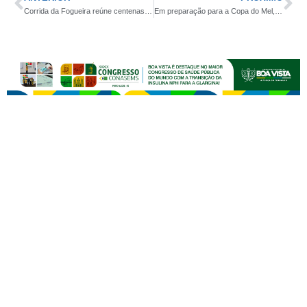
Corrida da Fogueira reúne centenas de atletas e é elogiada em Monteiro
Em preparação para a Copa do Mel, Botafogo de Curral de Baixo fará amistoso intermunicipal neste sábado diante do atual campeão de Boqueirão