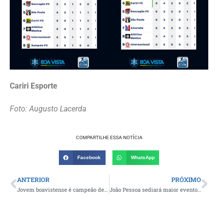
Cariri Esporte
Foto: Augusto Lacerda
COMPARTILHE ESSA NOTÍCIA
Facebook
WhatsApp
ANTERIOR
PRÓXIMO
Jovem boavistense é campeão de revezamento 4×400 do Campeonato Paraibano Loterias Caixa de Atletismo
João Pessoa sediará maior evento esportivo de praia do mundo com 70 dias de competição