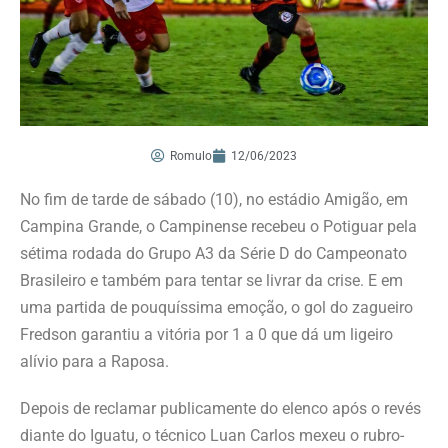
Romulo
12/06/2023
No fim de tarde de sábado (10), no estádio Amigão, em
Campina Grande, o Campinense recebeu o Potiguar pela
sétima rodada do Grupo A3 da Série D do Campeonato
Brasileiro e também para tentar se livrar da crise. E em
uma partida de pouquíssima emoção, o gol do zagueiro
Fredson garantiu a vitória por 1 a 0 que dá um ligeiro
alívio para a Raposa.
Depois de reclamar publicamente do elenco após o revés
diante do Iguatu, o técnico Luan Carlos mexeu o rubro-