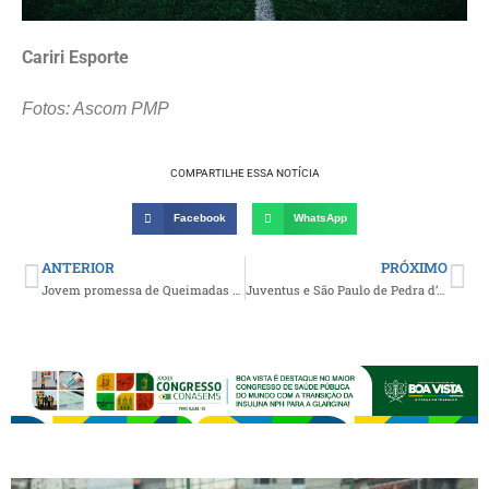
Cariri Esporte
Fotos: Ascom PMP
COMPARTILHE ESSA NOTÍCIA
Facebook
WhatsApp
ANTERIOR
PRÓXIMO
Jovem promessa de Queimadas assina contrato profissional e é anunciado como novo reforço do Serra Branca SAF para a temporada 2026
Juventus e São Paulo de Pedra d’Água vencem adversários nos pênaltis e conquistam o título do Campeonato Municipal de Futebol de Caturité 2025