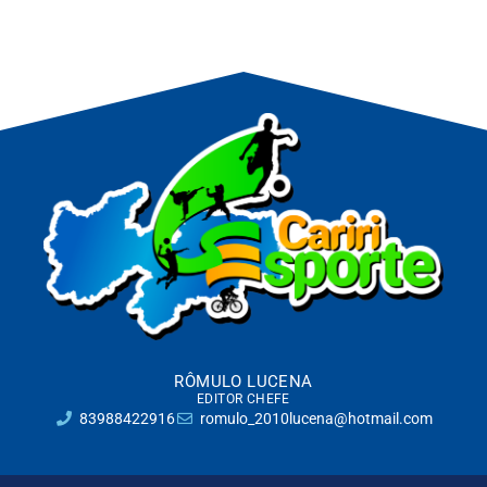
RÔMULO LUCENA
EDITOR CHEFE
83988422916
romulo_2010lucena@hotmail.com