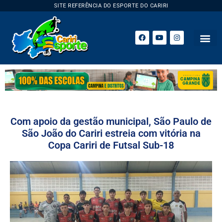
SITE REFERÊNCIA DO ESPORTE DO CARIRI
ESPORTE 
Com apoio da gestão municipal, São Paulo de
São João do Cariri estreia com vitória na
Copa Cariri de Futsal Sub-18