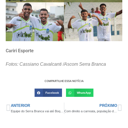
Cariri Esporte
Fotos: Cassiano Cavalcanti /Ascom Serra Branca
COMPARTILHE ESSA NOTÍCIA
Facebook
WhatsApp
ANTERIOR
PRÓXIMO
Equipe do Serra Branca vai até Boqueirão e enfrenta nesta quinta o Serrano pela 2ª rodada do Paraibano Sub-20
Com direito a carreata, população de Boa Vista recepciona ciclistas que concluíram o ‘percurso da fé’ até o Santuário de Aparecida-SP