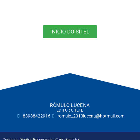
INÍCIO DO SITE
RÔMULO LUCENA
EDITOR CHEFE
83988422916
romulo_2010lucena@hotmail.com
Todos os Direitos Reservados - Cariri Esportes