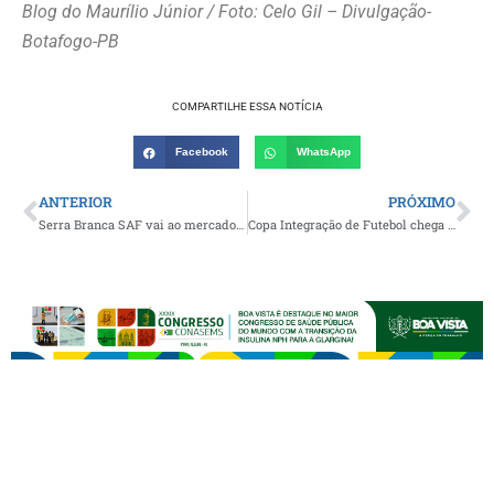
Blog do Maurílio Júnior / Foto: Celo Gil – Divulgação-
Botafogo-PB
COMPARTILHE ESSA NOTÍCIA
Facebook
WhatsApp
ANTERIOR
PRÓXIMO
Serra Branca SAF vai ao mercado e anuncia trio de reforços para a disputa da Série D do Brasileiro
Copa Integração de Futebol chega à terceira rodada com oito jogos neste fim de semana