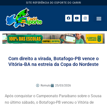
SITE REFERÊNCIA DO ESPORTE DO CARIRI
ESPORTE 
Com direito a virada, Botafogo-PB vence o
Vitória-BA na estreia da Copa do Nordeste
Romulo
25/03/2026
Após conquistar o Campeonato Paraibano sobre o Sousa
no último sábado, o Botafogo-PB venceu o Vitória de