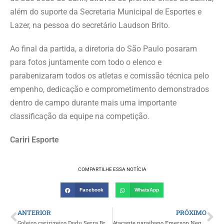
além do suporte da Secretaria Municipal de Esportes e
Lazer, na pessoa do secretário Laudson Brito.
Ao final da partida, a diretoria do São Paulo posaram
para fotos juntamente com todo o elenco e
parabenizaram todos os atletas e comissão técnica pelo
empenho, dedicação e comprometimento demonstrados
dentro de campo durante mais uma importante
classificação da equipe na competição.
Cariri Esporte
COMPARTILHE ESSA NOTÍCIA
Facebook
WhatsApp
ANTERIOR
PRÓXIMO
Goleiro caririzeiro Dudu Serra Branca conquista título inédito da Copa Regional da Moda em Pernambuco
Atacante paraibano Emerson Negueba brilha na Coreia do Sul e ajuda Jeju SK a vencer líder da Liga K1