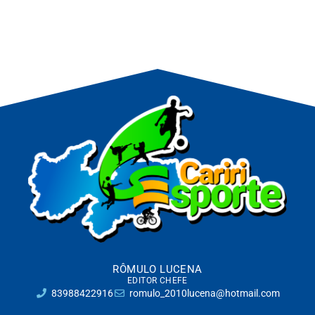
RÔMULO LUCENA
EDITOR CHEFE
83988422916
romulo_2010lucena@hotmail.com