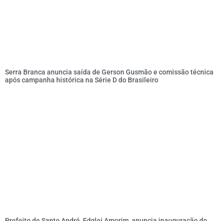
Serra Branca anuncia saída de Gerson Gusmão e comissão técnica
após campanha histórica na Série D do Brasileiro
Prefeito de Santo André, Edglei Amorim, anuncia inauguração do