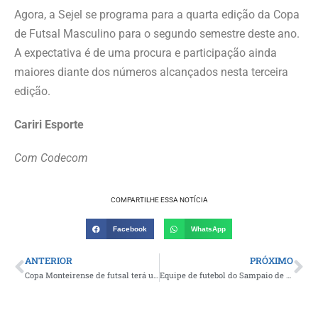
Agora, a Sejel se programa para a quarta edição da Copa
de Futsal Masculino para o segundo semestre deste ano.
A expectativa é de uma procura e participação ainda
maiores diante dos números alcançados nesta terceira
edição.
Cariri Esporte
Com Codecom
COMPARTILHE ESSA NOTÍCIA
Facebook
WhatsApp
ANTERIOR
PRÓXIMO
Copa Monteirense de futsal terá ultima rodada da 1ª fase sendo disputada a partir desta quarta-feira
Equipe de futebol do Sampaio de Boa Vista lança mais novo manto destinado a sua fiel torcida