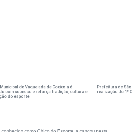
 Municipal de Vaquejada de Coxixola é
Prefeitura de São
do com sucesso e reforça tradição, cultura e
realização do 1º 
ação do esporte
is conhecido como Chico do Esporte, alcançou nesta