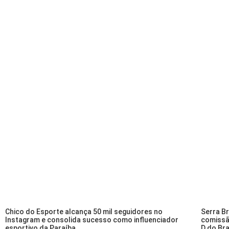
Chico do Esporte alcança 50 mil seguidores no
Serra B
Instagram e consolida sucesso como influenciador
comissã
esportivo da Paraíba
D do Bra