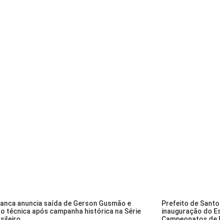
ranca anuncia saída de Gerson Gusmão e
Prefeito de Santo
o técnica após campanha histórica na Série
inauguração do Es
sileiro
Campeonatos de F