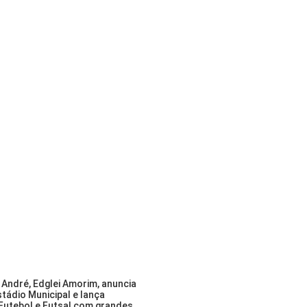
 André, Edglei Amorim, anuncia
tádio Municipal e lança
utebol e Futsal com grandes