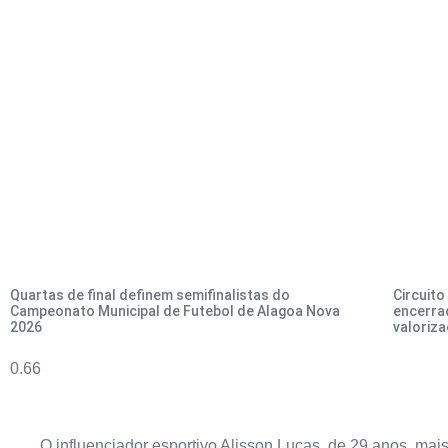
Quartas de final definem semifinalistas do
Circuito
Campeonato Municipal de Futebol de Alagoa Nova
encerra
2026
valoriz
O influenciador esportivo Alisson Lucas, de 29 anos, ma