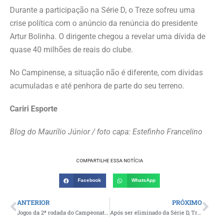
Durante a participação na Série D, o Treze sofreu uma
crise política com o anúncio da renúncia do presidente
Artur Bolinha. O dirigente chegou a revelar uma dívida de
quase 40 milhões de reais do clube.
No Campinense, a situação não é diferente, com dívidas
acumuladas e até penhora de parte do seu terreno.
Cariri Esporte
Blog do Maurílio Júnior / foto capa: Estefinho Francelino
COMPARTILHE ESSA NOTÍCIA
Facebook
WhatsApp
ANTERIOR
PRÓXIMO
Jogos da 2ª rodada do Campeonato de Futebol de Boa Vista agitam os desportistas e equipe do Gonzagão vence clássico local
Após ser eliminado da Série D, Treze é alvo de arrombamento e tem material esportivo furtado em Campina Grande