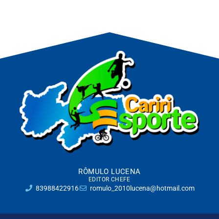
RÔMULO LUCENA
EDITOR CHEFE
83988422916
romulo_2010lucena@hotmail.com