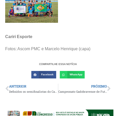
Cariri Esporte
Fotos: Ascom PMC e Marcelo Henrique (capa)
COMPARTILHE ESSA NOTÍCIA
Facebook
WhatsApp
ANTERIOR
PRÓXIMO
Definidos os semifinalistas do Campeonato Municipal de Futebol do Congo 2026 após última rodada da fase de grupo
Campeonato Gadobravense de Futebol 2026 segue movimentando o esporte amador com grandes jogos e recorde de premiação