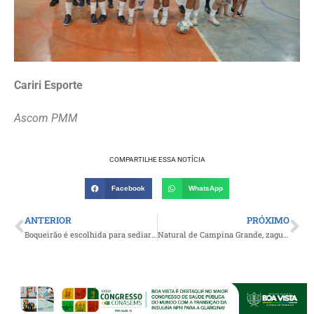
Cariri Esporte
Ascom PMM
COMPARTILHE ESSA NOTÍCIA
Facebook
WhatsApp
ANTERIOR
PRÓXIMO
Boqueirão é escolhida para sediar a grande decisão da 13ª Copa Integração de Futebol do Cariri 2026
Natural de Campina Grande, zagueiro Yuri Matias renova com time dos Emirados Árabes e completa uma década atuando no exterior