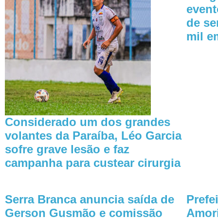
event
de se
mil e
Considerado um dos grandes
volantes da Paraíba, Léo Garcia
sofre grave lesão e faz
campanha para custear cirurgia
Serra Branca anuncia saída de
Prefe
Gerson Gusmão e comissão
Amori