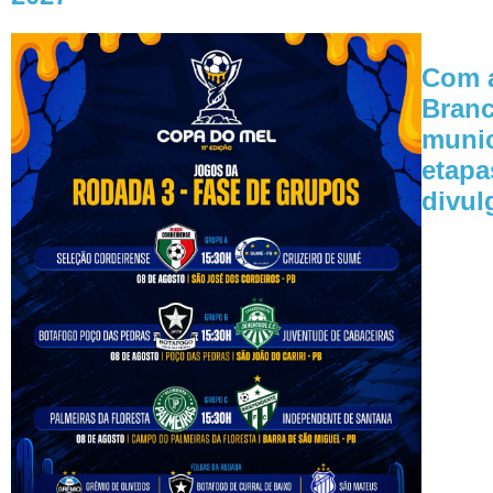
Com a
Branc
munic
etapa
divul