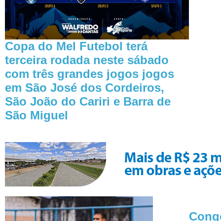
Copa do Mel Futebol terá
terceira rodada neste sábado
com três grandes jogos jogos
em São José dos Cordeiros,
São João do Cariri e Barra de
São Miguel
Congo