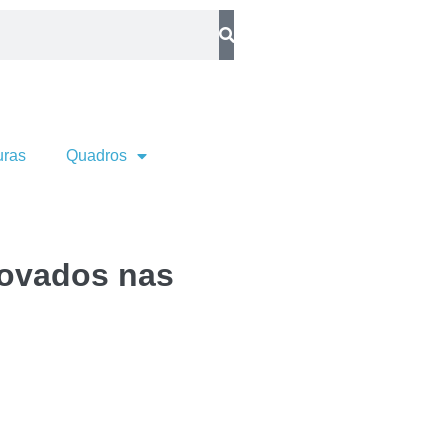
uras
Quadros
rovados nas