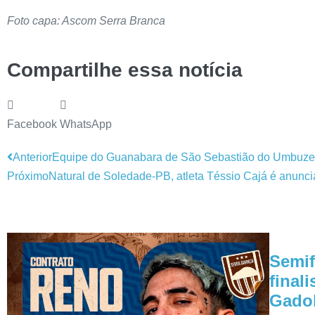
Foto capa: Ascom Serra Branca
Compartilhe essa notícia
Facebook
WhatsApp
Anterior
Equipe do Guanabara de São Sebastião do Umbuzeiro
Próximo
Natural de Soledade-PB, atleta Téssio Cajá é anunc
Semif
final
Gadob