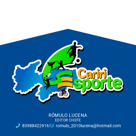
RÔMULO LUCENA
EDITOR CHEFE
83988422916
romulo_2010lucena@hotmail.com