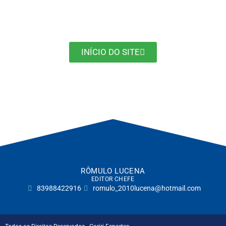
INÍCIO DO SITE
RÔMULO LUCENA
EDITOR CHEFE
83988422916
romulo_2010lucena@hotmail.com