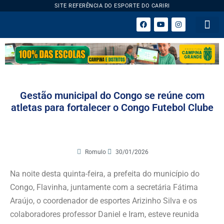
SITE REFERÊNCIA DO ESPORTE DO CARIRI
ESPORTE 
Gestão municipal do Congo se reúne com
atletas para fortalecer o Congo Futebol Clube
Romulo
30/01/2026
Na noite desta quinta-feira, a prefeita do município do
Congo, Flavinha, juntamente com a secretária Fátima
Araújo, o coordenador de esportes Arizinho Silva e os
colaboradores professor Daniel e Iram, esteve reunida