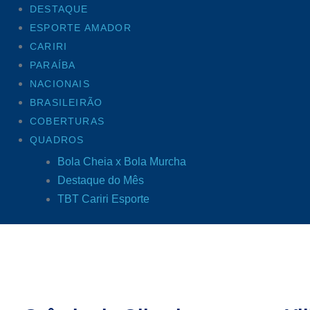
DESTAQUE
ESPORTE AMADOR
CARIRI
PARAÍBA
NACIONAIS
BRASILEIRÃO
COBERTURAS
QUADROS
Bola Cheia x Bola Murcha
Destaque do Mês
TBT Cariri Esporte