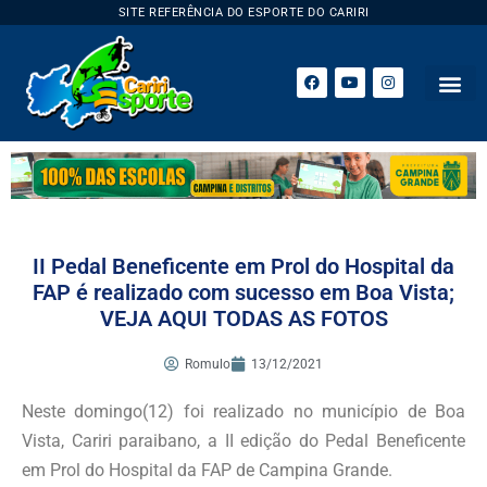
SITE REFERÊNCIA DO ESPORTE DO CARIRI
II Pedal Beneficente em Prol do Hospital da
FAP é realizado com sucesso em Boa Vista;
VEJA AQUI TODAS AS FOTOS
Romulo
13/12/2021
Neste domingo(12) foi realizado no município de Boa
Vista, Cariri paraibano, a II edição do Pedal Beneficente
em Prol do Hospital da FAP de Campina Grande.