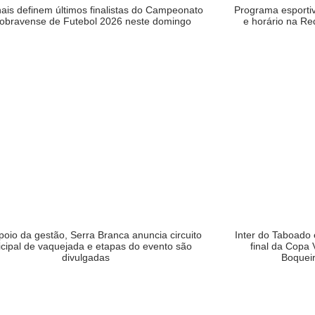
nais definem últimos finalistas do Campeonato
Programa esportiv
obravense de Futebol 2026 neste domingo
e horário na Re
oio da gestão, Serra Branca anuncia circuito
Inter do Taboado
cipal de vaquejada e etapas do evento são
final da Copa 
divulgadas
Boqueir