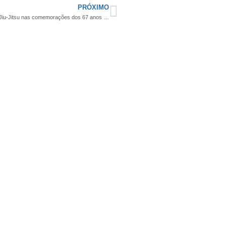
PRÓXIMO
Artes marciais em alta: Serra Branca promoverá evento inédito de Jiu-Jitsu nas comemorações dos 67 anos do aniversário da cidade