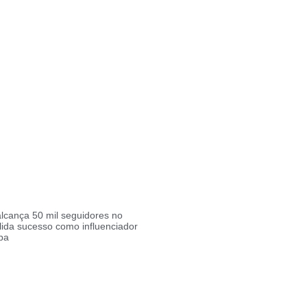
lcança 50 mil seguidores no
lida sucesso como influenciador
ba