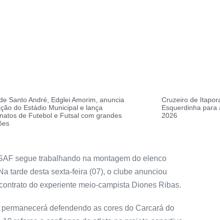
 de Santo André, Edglei Amorim, anuncia
Cruzeiro de Itapo
ção do Estádio Municipal e lança
Esquerdinha para 
atos de Futebol e Futsal com grandes
2026
ões
a SAF segue trabalhando na montagem do elenco
 tarde desta sexta-feira (07), o clube anunciou
 contrato do experiente meio-campista Diones Ribas.
s permanecerá defendendo as cores do Carcará do