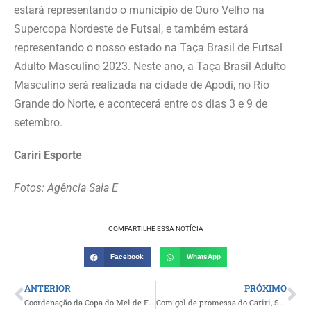
estará representando o município de Ouro Velho na
Supercopa Nordeste de Futsal, e também estará
representando o nosso estado na Taça Brasil de Futsal
Adulto Masculino 2023. Neste ano, a Taça Brasil Adulto
Masculino será realizada na cidade de Apodi, no Rio
Grande do Norte, e acontecerá entre os dias 3 e 9 de
setembro.
Cariri Esporte
Fotos: Agência Sala E
COMPARTILHE ESSA NOTÍCIA
Facebook
WhatsApp
ANTERIOR
PRÓXIMO
Coordenação da Copa do Mel de Futebol realiza reunião arbitral e define chaveamento e jogos de abertura da competição
Com gol de promessa do Cariri, Serra Branca E.C vence o Auto Esporte em amistoso preparatório para o Paraibano Sub-20