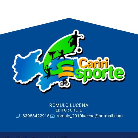
RÔMULO LUCENA
EDITOR CHEFE
83988422916
romulo_2010lucena@hotmail.com