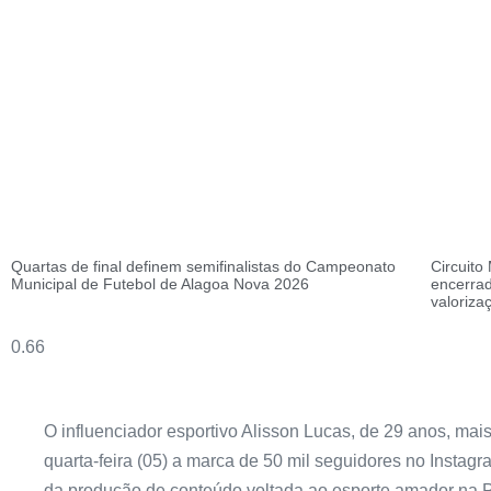
Quartas de final definem semifinalistas do Campeonato
Circuito
Municipal de Futebol de Alagoa Nova 2026
encerrad
valoriza
O influenciador esportivo Alisson Lucas, de 29 anos, ma
quarta-feira (05) a marca de 50 mil seguidores no Insta
da produção de conteúdo voltada ao esporte amador na P