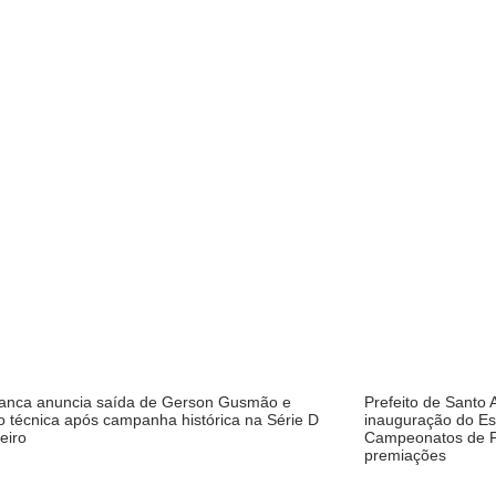
ranca anuncia saída de Gerson Gusmão e
Prefeito de Santo 
 técnica após campanha histórica na Série D
inauguração do Est
leiro
Campeonatos de F
premiações