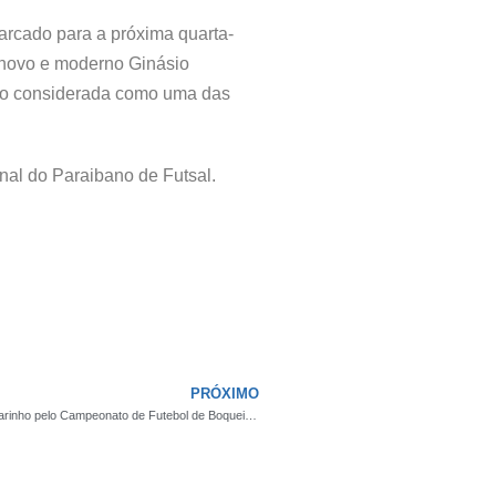
marcado para a próxima quarta-
o novo e moderno Ginásio
do considerada como uma das
inal do Paraibano de Futsal.
PRÓXIMO
FESTA VASCAÍNA! Vasco derrota o Sport no grande clássico do Marinho pelo Campeonato de Futebol de Boqueirão