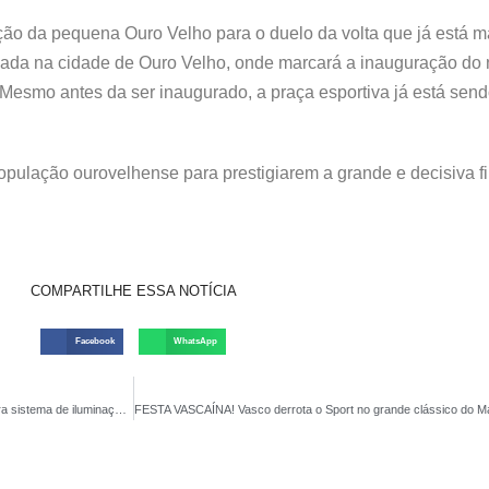
lação da pequena Ouro Velho para o duelo da volta que já está 
ealizada na cidade de Ouro Velho, onde marcará a inauguração d
smo antes da ser inaugurado, a praça esportiva já está sen
 população ourovelhense para prestigiarem a grande e decisiva f
COMPARTILHE ESSA NOTÍCIA
Facebook
WhatsApp
Campeonato de Futebol de Parari 2023 é aberto oficialmente e Prefeitura Municipal inaugura sistema de iluminação do Estádio ‘O Queirozão’