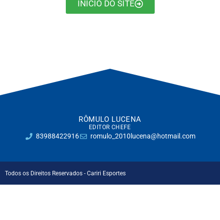
INÍCIO DO SITE
RÔMULO LUCENA
EDITOR CHEFE
83988422916
romulo_2010lucena@hotmail.com
Todos os Direitos Reservados - Cariri Esportes