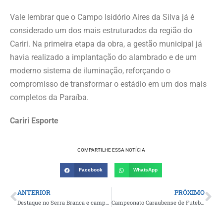
Vale lembrar que o Campo Isidório Aires da Silva já é
considerado um dos mais estruturados da região do
Cariri. Na primeira etapa da obra, a gestão municipal já
havia realizado a implantação do alambrado e de um
moderno sistema de iluminação, reforçando o
compromisso de transformar o estádio em um dos mais
completos da Paraíba.
Cariri Esporte
COMPARTILHE ESSA NOTÍCIA
Facebook
WhatsApp
ANTERIOR
PRÓXIMO
Destaque no Serra Branca e campeão pelo Ferroviário, atacante paraibano Vitinho é anunciado como novo reforço do Nacional de Patos
Campeonato Caraubense de Futebol tem prosseguimento neste domingo com os jogos da 6ª rodada