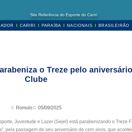
Site Referência do Esporte do Cariri
MADOR
CARIRI
PARAÍBA
NACIONAIS
BRASILEIRÃO
arabeniza o Treze pelo aniversári
Clube
Romulo
05/09/2025
sporte, Juventude e Lazer (Sejel) está parabenizando o Treze 
a”, pela passagem do seu aniversário de cem anos, que aconte