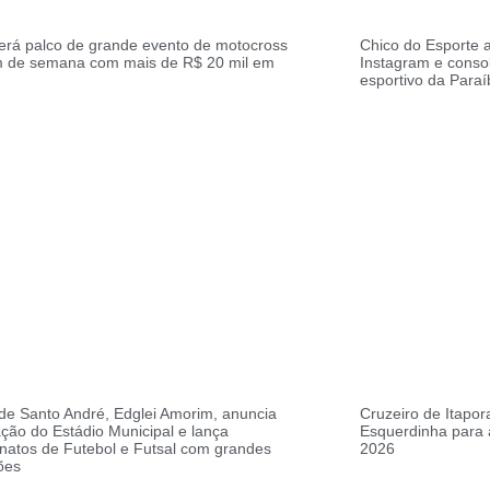
erá palco de grande evento de motocross
Chico do Esporte a
im de semana com mais de R$ 20 mil em
Instagram e conso
esportivo da Paraí
 de Santo André, Edglei Amorim, anuncia
Cruzeiro de Itapo
ção do Estádio Municipal e lança
Esquerdinha para 
atos de Futebol e Futsal com grandes
2026
ões