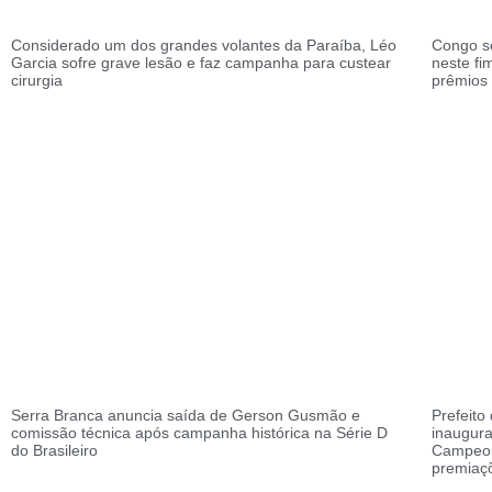
Considerado um dos grandes volantes da Paraíba, Léo
Congo s
Garcia sofre grave lesão e faz campanha para custear
neste f
cirurgia
prêmios
Serra Branca anuncia saída de Gerson Gusmão e
Prefeito
comissão técnica após campanha histórica na Série D
inaugura
do Brasileiro
Campeon
premiaç