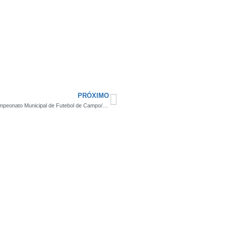
PRÓXIMO
Com R$ 30 mil reais em premiação, Santa Cecília se prepara o Campeonato Municipal de Futebol de Campo/Série A 2025