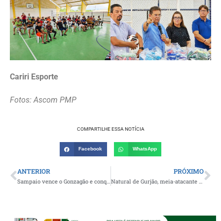
Cariri Esporte
Fotos: Ascom PMP
COMPARTILHE ESSA NOTÍCIA
Facebook
WhatsApp
ANTERIOR
PRÓXIMO
Sampaio vence o Gonzagão e conquista o tricampeonato da Copa Boa Vista de Futebol Amador
Natural de Gurjão, meia-atacante Macildinho marca seu primeiro gol como atleta profissional