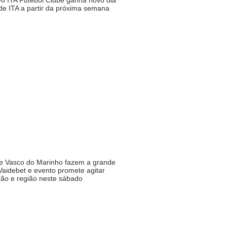
o ITA Futebol Clube ganha novo dia
de ITA a partir da próxima semana
 e Vasco do Marinho fazem a grande
Vaidebet e evento promete agitar
ão e região neste sábado