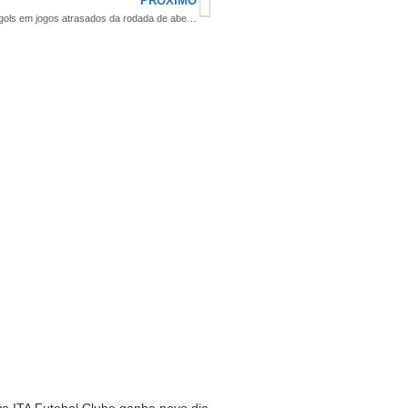
PRÓXIMO
Campeonato Municipal do Congo 2026 tem sequência com muitos gols em jogos atrasados da rodada de abertura