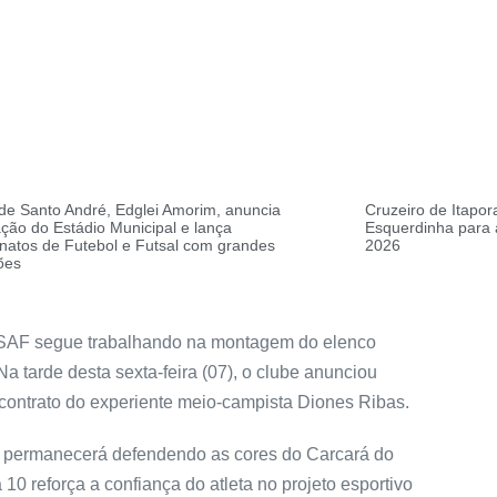
 de Santo André, Edglei Amorim, anuncia
Cruzeiro de Itapo
ção do Estádio Municipal e lança
Esquerdinha para 
atos de Futebol e Futsal com grandes
2026
ões
a SAF segue trabalhando na montagem do elenco
 tarde desta sexta-feira (07), o clube anunciou
 contrato do experiente meio-campista Diones Ribas.
s permanecerá defendendo as cores do Carcará do
0 reforça a confiança do atleta no projeto esportivo