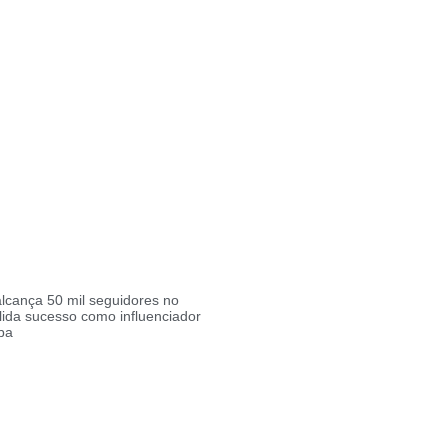
lcança 50 mil seguidores no
lida sucesso como influenciador
ba