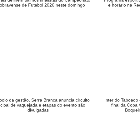
nais definem últimos finalistas do Campeonato
Programa esportiv
obravense de Futebol 2026 neste domingo
e horário na Re
oio da gestão, Serra Branca anuncia circuito
Inter do Taboado
cipal de vaquejada e etapas do evento são
final da Copa 
divulgadas
Boqueir