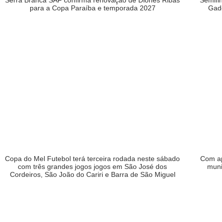
Serra Branca SAF confirma renovação de Diones Ribas
Semifi
para a Copa Paraíba e temporada 2027
Gad
Copa do Mel Futebol terá terceira rodada neste sábado
Com ap
com três grandes jogos jogos em São José dos
muni
Cordeiros, São João do Cariri e Barra de São Miguel