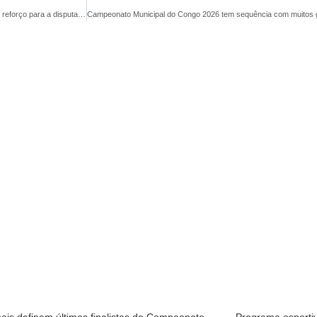
Vasco do Juá segue forte no mercado e anuncia o volante Fabrício Borges como novo reforço para a disputa do Campeonato Aroeirense 2026