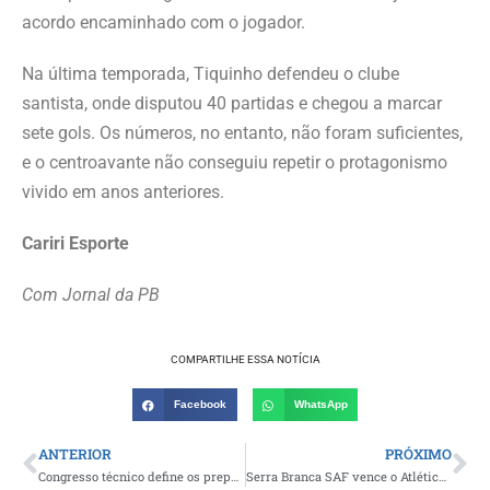
acordo encaminhado com o jogador.
Na última temporada, Tiquinho defendeu o clube
santista, onde disputou 40 partidas e chegou a marcar
sete gols. Os números, no entanto, não foram suficientes,
e o centroavante não conseguiu repetir o protagonismo
vivido em anos anteriores.
Cariri Esporte
Com Jornal da PB
COMPARTILHE ESSA NOTÍCIA
Facebook
WhatsApp
ANTERIOR
PRÓXIMO
Congresso técnico define os preparativos para realização do 1º Campeonato Municipal de Futsal de Caraúbas
Serra Branca SAF vence o Atlético de Cajazeiras e assume a liderança do Campeonato Paraibano