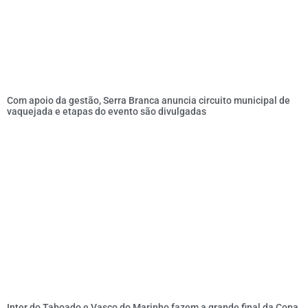
Com apoio da gestão, Serra Branca anuncia circuito municipal de
vaquejada e etapas do evento são divulgadas
Inter do Taboado e Vasco do Marinho fazem a grande final da Copa