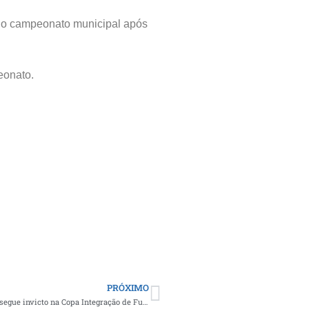
 do campeonato municipal após
eonato.
PRÓXIMO
Equipe do Grêmio de Olivedos conquista mais uma vitória e segue invicto na Copa Integração de Futebol 2026