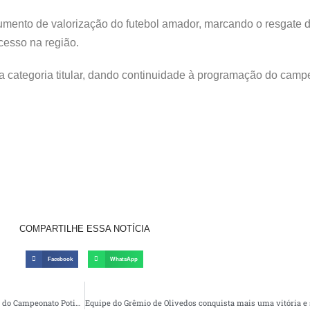
umento de valorização do futebol amador, marcando o resgate
cesso na região.
da categoria titular, dando continuidade à programação do camp
COMPARTILHE ESSA NOTÍCIA
Facebook
WhatsApp
Natural de Queimadas, zagueiro Guilherme Paraíba celebra conquista do título do Campeonato Potiguar 2026 pelo América-RN