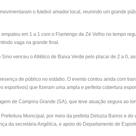
movimentaram o futebol amador local, reunindo um grande púb
ua empatou em 1 a 1 com o Flamengo de Zé Velho no tempo reg
ntindo vaga na grande final.
 Sino venceu o Atlético de Baixa Verde pelo placar de 2 a 0,
presença de público no estádio. O evento contou ainda com tran
s esportivos) que fizeram uma ampla e perfeita cobertura espor
tragem de Campina Grande (SA), que teve atuação segura ao lo
feitura Municipal, por meio da prefeita Deluzia Barros e do v
ança da secretária Angélica, e apoio do Departamento de Esport