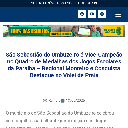
SITE REFERÊNCIA DO ESPORTE DO CARIRI
ESPORTE 
São Sebastião do Umbuzeiro é Vice-Campeão
no Quadro de Medalhas dos Jogos Escolares
da Paraíba – Regional Monteiro e Conquista
Destaque no Vôlei de Praia
Romulo
13/05/2025
O município de São Sebastião do Umbuzeiro celebrou
com orgulho sua brilhante participação nos Jogos