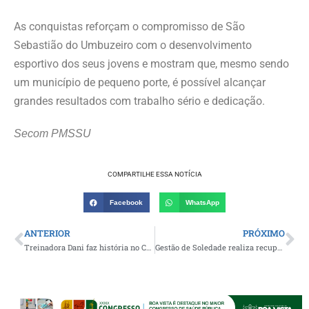
As conquistas reforçam o compromisso de São
Sebastião do Umbuzeiro com o desenvolvimento
esportivo dos seus jovens e mostram que, mesmo sendo
um município de pequeno porte, é possível alcançar
grandes resultados com trabalho sério e dedicação.
Secom PMSSU
COMPARTILHE ESSA NOTÍCIA
Facebook
WhatsApp
ANTERIOR
PRÓXIMO
Treinadora Dani faz história no Campeonato Municipal de Gurjão ao comandar equipe masculina de futebol pela primeira vez
Gestão de Soledade realiza recuperação do Estádio ‘O Baianão’ e inicia entrega de material para demarcação dos campos de futebol da zona rural