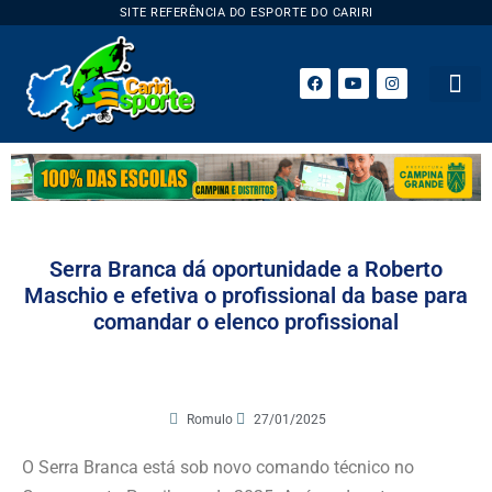
SITE REFERÊNCIA DO ESPORTE DO CARIRI
ESPORTE 
Serra Branca dá oportunidade a Roberto
Maschio e efetiva o profissional da base para
comandar o elenco profissional
Romulo
27/01/2025
O Serra Branca está sob novo comando técnico no