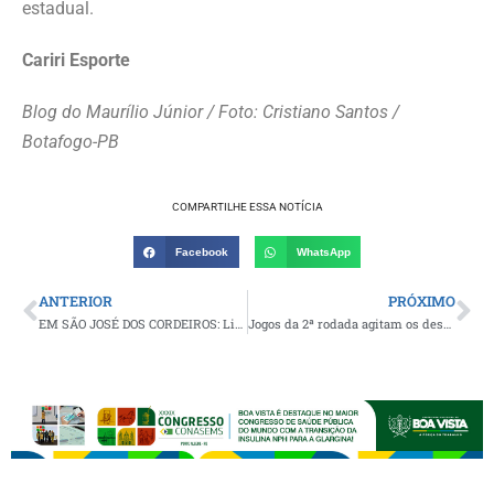
estadual.
Cariri Esporte
Blog do Maurílio Júnior / Foto: Cristiano Santos /
Botafogo-PB
COMPARTILHE ESSA NOTÍCIA
Facebook
WhatsApp
ANTERIOR
PRÓXIMO
EM SÃO JOSÉ DOS CORDEIROS: Liga dos Astros de Futsal tem continuidade com os jogos de abertura da 2ª rodada
Jogos da 2ª rodada agitam os desportistas da região pela Copa Integração de Futebol 2025; CONFIRA OS RESULTADOS