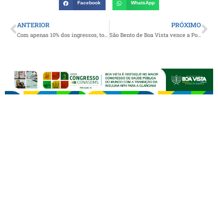
Facebook
WhatsApp
ANTERIOR
PRÓXIMO
Com apenas 10% dos ingressos, torcida do Flamengo poderá desembolsar R$ 300 para duelo contra o Botafogo-PB, em João Pessoa
São Bento de Boa Vista vence a Ponte Preta de Sumé e carimba vaga nas semifinais da Liga dos Astros de Futsal