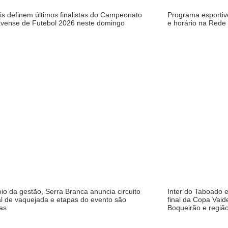
is definem últimos finalistas do Campeonato
Programa esportiv
vense de Futebol 2026 neste domingo
e horário na Rede 
o da gestão, Serra Branca anuncia circuito
Inter do Taboado 
l de vaquejada e etapas do evento são
final da Copa Vaid
as
Boqueirão e regiã