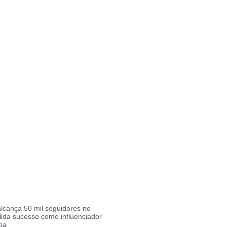
lcança 50 mil seguidores no
lida sucesso como influenciador
ba