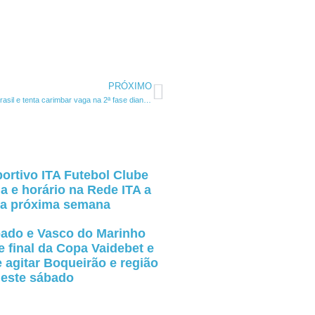
PRÓXIMO
Serra Branca SAF disputa seu primeiro jogo nacional na Copa do Brasil e tenta carimbar vaga na 2ª fase diante do Porto-BA
ortivo ITA Futebol Clube
a e horário na Rede ITA a
 da próxima semana
oado e Vasco do Marinho
 final da Copa Vaidebet e
 agitar Boqueirão e região
este sábado