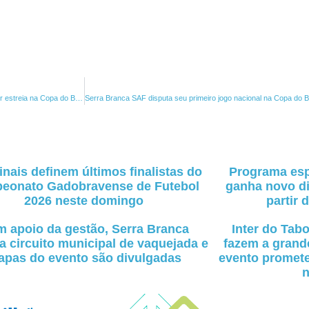
Goleiro Bruno é anunciado como novo reforço do Vasco da Gama do Acre e pode fazer estreia na Copa do Brasil
inais definem últimos finalistas do
Programa esp
eonato Gadobravense de Futebol
ganha novo di
2026 neste domingo
partir
 apoio da gestão, Serra Branca
Inter do Tab
a circuito municipal de vaquejada e
fazem a grande
apas do evento são divulgadas
evento promete
n