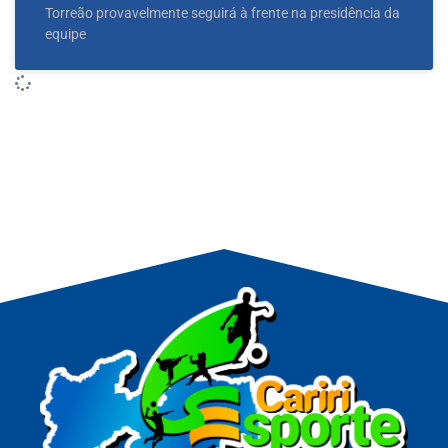
Torreão provavelmente seguirá à frente na presidência da
equipe