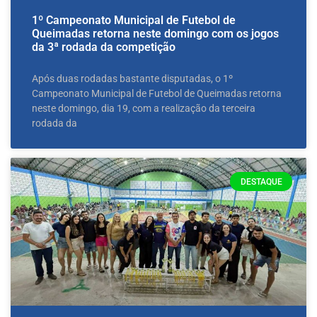
1º Campeonato Municipal de Futebol de
Queimadas retorna neste domingo com os jogos
da 3ª rodada da competição
Após duas rodadas bastante disputadas, o 1º
Campeonato Municipal de Futebol de Queimadas retorna
neste domingo, dia 19, com a realização da terceira
rodada da
DESTAQUE