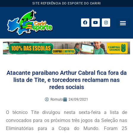
SITE REFERÊNCIA DO ESPORTE DO CARIRI
ESPORTE 
Atacante paraibano Arthur Cabral fica fora da
lista de Tite, e torcedores reclamam nas
redes sociais
Romulo
24/09/2021
O técnico Tite divulgou nesta sexta-feira a lista de
convocados para os próximos três jogos da Seleção nas
Eliminatórias para a Copa do Mundo. Foram 25