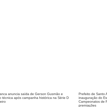
ranca anuncia saída de Gerson Gusmão e
Prefeito de Santo 
 técnica após campanha histórica na Série D
inauguração do Est
leiro
Campeonatos de F
premiações